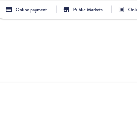
credit_card
store
list_alt
Online payment
Public Markets
Onl